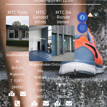
MTC Fysio
MTC
MTC De
Gezond
Ronde
Wilnis
Venen
Stadhouderlaan
4a
Wagenmaker
Ontspanningsweg
3641 KJ
99a
1
Mijdrecht
3648 KV
3641 SV
T 0297 –
Wilnis
Mijdrecht
286093
T 0297 –
T 0297 –
286093
286093