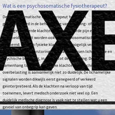
Wat is een psychosomatische fysiotherapeut?
De psychosomatische fysiotherapeut heeft zich
gespecialiseerd in de behandeling van spanning- of
stressgerelateerde klachten en onverklaarde pijn en
vermoeidheid. Dit worden ook wel psychosomatische klachten
genoemd. Het zijn fysieke klachten die mogelijk verband
houden met een verstoring in de balans tussen lichamelijke en
psychische belasting, in relatie tot de omgeving. De
samenhang tussen lichamelijke klachten en psychische
overbelasting is aanvankelijk niet zo duidelijk. De lichamelijke
signalen worden dikwijls eerst genegeerd of verkeerd
geïnterpreteerd. Als de klachten na verloop van tijd
toenemen, levert medisch onderzoek niet veel op. Een
duidelijk medische diagnose is vaak niet te stellen wat u een
gevoel van onbegrip kan geven.