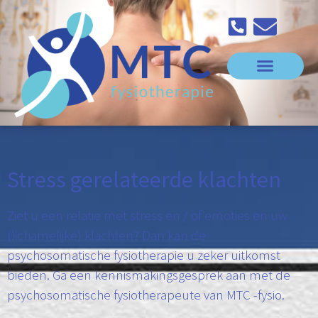
Stress gerelateerde klachten
Ziet u een relatie met stress en / of emoties en uw
(lichamelijke) klachten? Dan kan de
psychosomatische fysiotherapie u zeker uitkomst
bieden. Ga een kennismakingsgesprek aan met de
psychosomatische fysiotherapeute van MTC -fysio.