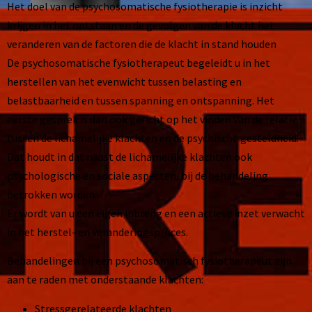
Het doel van de psychosomatische fysiotherapie is inzicht
krijgen in het ontstaan en de gevolgen van de klacht het
veranderen van de factoren die de klacht in stand houden
De psychosomatische fysiotherapeut begeleidt u in het
herstellen van het evenwicht tussen belasting en
belastbaarheid en tussen spanning en ontspanning. Het
eerste gesprek is dan ook gericht op het vinden van de relatie
tussen de lichamelijke klachten en de psychische gesteldheid.
Dat houdt in dat naast de lichamelijke klachten ook
psychologische en sociale aspecten, bij de behandeling
betrokken worden.
Er wordt van u een eigen inbreng en een actieve inzet verwacht
in het herstel- en veranderingsproces.
Behandelingen bij een psychosomatisch fysiotherapeut zijn
aan te raden met onderstaande klachten:
Stressgerelateerde klachten