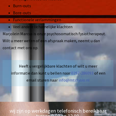
Burn-outs
Bore-outs
Functionele verlammingen
Veel andere lichamelijke klachten
Marjolein Marcus is onze psychosomatisch fysiotherapeut.
Wilt u meer weten of een afspraak maken, neemt u dan
contact met ons op.
Heeft u vergelijkbare klachten of wilt u meer
informatie dan kunt u bellen naar
0297-286093
of een
email sturen naar
info@mtcfysio.nl
wij zijn op werkdagen telefonisch bereikbaar
tussen 8.00 en 12.00.