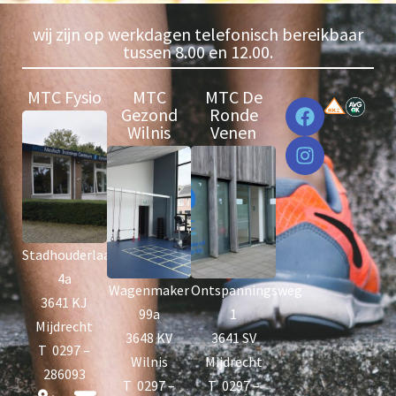
wij zijn op werkdagen telefonisch bereikbaar
tussen 8.00 en 12.00.
MTC Fysio
MTC
MTC De
Gezond
Ronde
Wilnis
Venen
Stadhouderlaan
4a
Wagenmaker
Ontspanningsweg
3641 KJ
99a
1
Mijdrecht
3648 KV
3641 SV
T 0297 –
Wilnis
Mijdrecht
286093
T 0297 –
T 0297 –