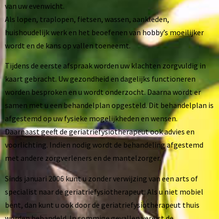
van uw evenwicht.
Als lopen, traplopen, fietsen, wassen, aankleden,
huishoudelijk werk en het beoefenen van hobby’s moeilijker
wordt en de kans op vallen toeneemt.
Tijdens de eerste afspraak worden uw klachten zorgvuldig in
kaart gebracht. Uw gezondheid en dagelijks functioneren
worden besproken en u wordt onderzocht. Daarna wordt er
samen met u een behandelplan opgesteld. Dit behandelplan is
afgestemd op uw fysieke mogelijkheden en wensen.
Daarnaast geeft de geriatriefysiotherapeut ook advies en
voorlichting. Indien nodig wordt de behandeling afgestemd
met andere zorgverleners en de mantelzorger.
Sinds januari 2006 kunt u zonder verwijzing van een arts of
specialist naar de geriatriefysiotherapeut. Als u niet mobiel
bent, dan kunt u ook door de geriatriefysiotherapeut thuis
worden behandeld. In sommige gevallen vereist de