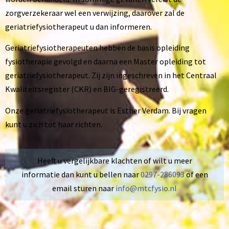
zorgverzekeraar wel een verwijzing, daarover zal de
geriatriefysiotherapeut u dan informeren.
Geriatriefysiotherapeuten hebben de basis opleiding
fysiotherapie gevolgd en daarna een Master opleiding tot
geriatriefysiotherapeut. Zij zijn ingeschreven in het Centraal
Kwaliteitsregister (CKR) en BIG-geregistreerd.
Onze geriatriefysiotherapeut is Esther Verdam. Bij vragen
kunt u zich tot haar richten.
Heeft u vergelijkbare klachten of wilt u meer
informatie dan kunt u bellen naar
0297-286093
of een
email sturen naar
info@mtcfysio.nl