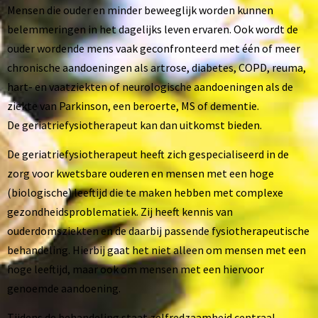
Mensen die ouder en minder beweeglijk worden kunnen
belemmeringen in het dagelijks leven ervaren. Ook wordt de
ouder wordende mens vaak geconfronteerd met één of meer
chronische aandoeningen als artrose, diabetes, COPD, reuma,
hart- en vaatziekten of neurologische aandoeningen als de
ziekte van Parkinson, een beroerte, MS of dementie.
De geriatriefysiotherapeut kan dan uitkomst bieden.
De geriatriefysiotherapeut heeft zich gespecialiseerd in de
zorg voor kwetsbare ouderen en mensen met een hoge
(biologische) leeftijd die te maken hebben met complexe
gezondheidsproblematiek. Zij heeft kennis van
ouderdomsziekten en de daarbij passende fysiotherapeutische
behandeling. Hierbij gaat het niet alleen om mensen met een
hoge leeftijd, maar ook om mensen met een hiervoor
genoemde aandoening.
Tijdens de behandeling staat zelfredzaamheid centraal.