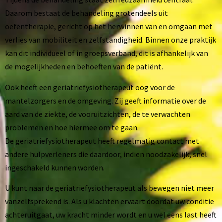
Daarom bestaat de behandeling grotendeels uit
oefentherapie, gericht op het herwinnen van en omgaan met
verlies van mobiliteit en zelfstandigheid. Binnen onze praktijk
kan dit individueel of in groepsverband, dit is afhankelijk van
de mogelijkheden en behoeften van de patiënt.
Ook heeft een geriatriefysiotherapeut oog voor de
mantelzorgers en de omgeving. Zij geeft informatie over de
aard van de ziekte, de vooruitzichten, de te verwachten
problemen en hoe hiermee om te gaan.
De geriatriefysiotherapeut heeft regelmatig contact met
andere hulpverleners die daardoor, indien noodzakelijk, snel
ingeschakeld kunnen worden.
U kunt naar de geriatriefysiotherapeut als bewegen niet meer
vanzelfsprekend is. Als u klachten ervaart doordat uw conditie
achteruitgaat, uw kracht minder wordt en u wel eens last heeft